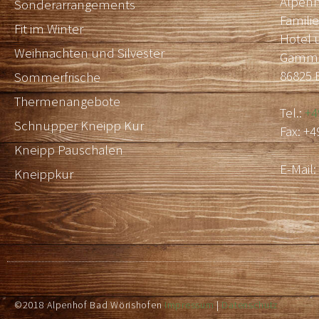
Alpenh
Sonderarrangements
Famili
Fit im Winter
Hotel 
Weihnachten und Silvester
Gammen
86825 
Sommerfrische
Thermenangebote
Tel.:
+4
Schnupper Kneipp Kur
Fax: +4
Kneipp Pauschalen
E-Mail
Kneippkur
©2018 Alpenhof Bad Wörishofen
Impressum
|
Datenschutz