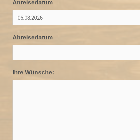
Anreisedatum
Abreisedatum
Ihre Wünsche: