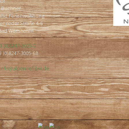
of
e Buchner
und Ferienwohnung
rieder Straße 4-6
Bad Wörishofen
9 (0)8247-3005-0
9 (0)8247-3005-68
:
info@alpenhof-bw.de