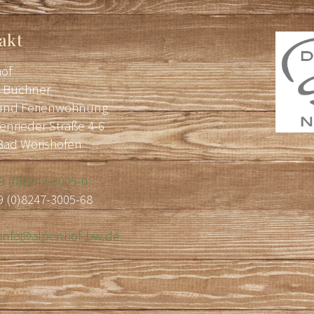
akt
of
e Buchner
und Ferienwohnung
rieder Straße 4-6
Bad Wörishofen
9 (0)8247-3005-0
9 (0)8247-3005-68
:
info@alpenhof-bw.de