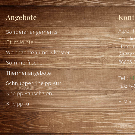
Angebote
Kont
Alpenh
Sonderarrangements
Famili
Fit im Winter
Hotel 
Weihnachten und Silvester
Gammen
86825 
Sommerfrische
Thermenangebote
Tel.:
+4
Schnupper Kneipp Kur
Fax: +4
Kneipp Pauschalen
E-Mail
Kneippkur